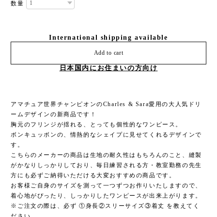
数量
International shipping available
Add to cart
日本国内にお住まいの方向け
アマチュア世界チャンピオンのCharles & Sara愛用の大人気ドリ
ームデザインの新商品です！
胸元のフリンジが揺れる、とっても個性的なワンピース。
ボンキュッボンの、情熱的なシェイプに見せてくれるデザインで
す。
こちらのメーカーの商品は生地の耐久性はもちろんのこと、縫製
がかなりしっかりしており、毎日練習される方・教室勤務の先生
方にも必ずご納得いただける大変おすすめの商品です。
お客様ご自身のサイズを測って一つずつお作りいたしますので、
着心地がぴったり、しっかりしたワンピースが出来上がります。
※ご注文の際は、必ず ①身長②スリーサイズ③着丈 を教えてく
ださい。