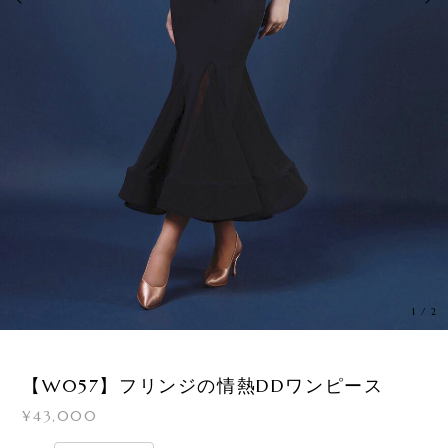
1
/
2
【W057】フリンジの情熱DDワンピース
¥43,000