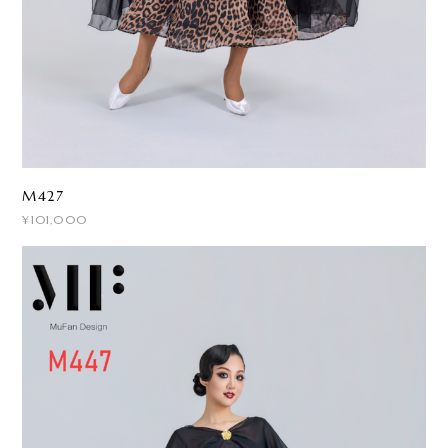
M427
¥101,000