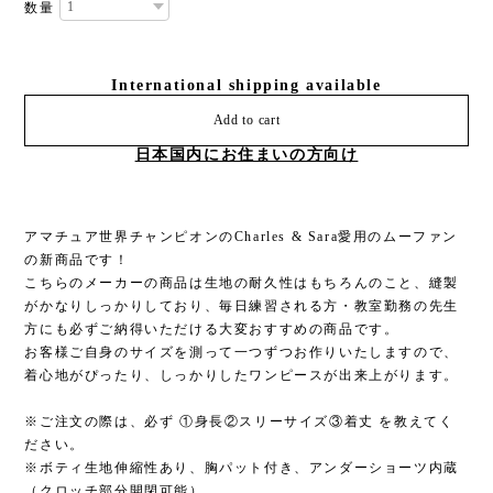
数量
International shipping available
Add to cart
日本国内にお住まいの方向け
アマチュア世界チャンピオンのCharles & Sara愛用のムーファン
の新商品です！
こちらのメーカーの商品は生地の耐久性はもちろんのこと、縫製
がかなりしっかりしており、毎日練習される方・教室勤務の先生
方にも必ずご納得いただける大変おすすめの商品です。
お客様ご自身のサイズを測って一つずつお作りいたしますので、
着心地がぴったり、しっかりしたワンピースが出来上がります。
※ご注文の際は、必ず ①身長②スリーサイズ③着丈 を教えてく
ださい。
※ボティ生地伸縮性あり、胸パット付き、アンダーショーツ内蔵
（クロッチ部分開閉可能）