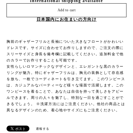
International shipping available
Add to cart
日本国内にお住まいの方向け
胸前のギャザーフリルと長袖についた大きなフロートがかわいい
ドレスです。サイズに合わせてお作りしますので、ご注文の際に
スリーサイズと身長を備考欄に記載してください。追加料金で他
のカラーでお作りすることも可能です。
女性らしいロマンチックなデザインと、エレガントな黒のカラー
リングが魅力。特にギャザーフリルは、胸元の装飾として存在感
を放ち、一枚でコーディネートを引き立てます。 このワンピース
は、カジュアルなパーティーなど様々な場面で活躍します。この
ワンピースを着ることで、あなたは自信を持って美しさをアピー
ルできます。周りの人々を魅了し、特別な一日を過ごすことがで
きるでしょう。 ※洗濯方法にはご注意ください。他社の商品とは
異なるデザインのため、着心地やサイズにもご注意ください。
通報する