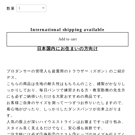
数量
International shipping available
Add to cart
日本国内にお住まいの方向け
プロダンサーの管理人も超愛用のトラウザー（ズボン）のご紹介
デス。
こちらの商品は生地の耐久性はもちろんのこと、縫製がかなりし
っかりしており、毎日パンツで練習される方・教室勤務の先生方
にも必ずご納得いただける大変おすすめの商品です。
お客様ご自身のサイズを測って一つずつお作りいたしますので、
着心地がぴったり、しっかりしたダンスパンツが出来上がりま
す。
人気の股上が深いハイウエストラインはお腹まですっぽり包み、
スタイル良く見えるだけでなく、安心感も抜群です。
ご注文時には必ず①身長②ウエスト③ヒップのサイズを伝えてく