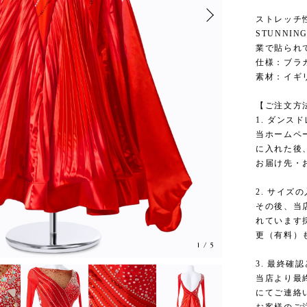
ストレッチ
STUNNI
業で貼られ
仕様：ブラ
素材：イギ
【ご注文方
1. ダンス
当ホームペ
に入れた後
お届け先・
2. サイズ
その後、当
れています
更（有料）
1
/
5
3. 最終確
当店より最
にてご連絡