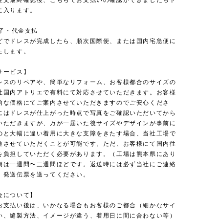
注文最終確認後、こちらでお支払いの確認ができましたらド
に入ります。
完了・代金支払
どでドレスが完成したら、順次国際便、または国内宅急便に
たします。
サービス】
レスのリペアや、簡単なリフォーム、お客様都合のサイズの
社国内アトリエで有料にて対応させていただきます。お客様
的な価格にてご案内させていただきますのでご安心くださ
にはドレスが仕上がった時点で写真をご確認いただいてから
いただきますが、万が一届いた後サイズやデザインが事前に
のと大幅に違い着用に大きな支障をきたす場合、当社工場で
整させていただくことが可能です。ただ、お客様にて国内往
を負担していただく必要があります。（工場は熊本県にあり
期は一週間〜三週間ほどです。返送時には必ず当社にご連絡
、発送伝票を送ってください。
金について】
お支払い後は、いかなる場合もお客様のご都合（細かなサイ
い、縫製方法、イメージが違う、着用日に間に合わない等）