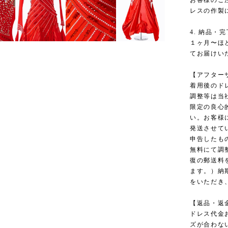
お客様のご
レスの作製
4. 納品・
１ヶ月〜ほ
てお届けい
【アフター
着用後のド
調整等は当
限定の良心
い。お客様
発送させて
申告したも
無料にて調
復の郵送料
ます。）納
をいただき
【返品・返
ドレス代金
ズが合わな