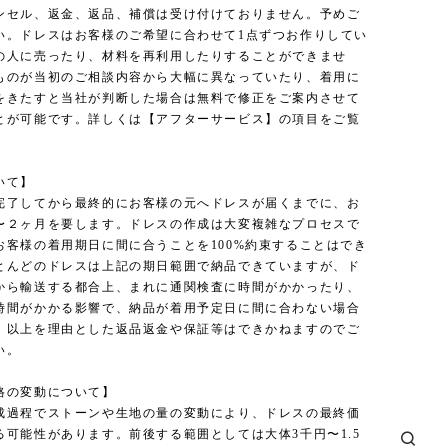
ンセル、返金、返品、補償は受け付けておりません。予めご
い。ドレスはお客様のご希望に合わせて1点ずつお作りしてい
の人に売ったり、材料を再利用したりすることができませ
ものが当初のご相談内容から大幅に異なっていたり、着用に
をきたすと当社が判断した場合は無料で修正をご案内させて
とが可能です。詳しくは【アフターサービス】の項目をご覧
いて】
完了してから最終的にお客様の元へドレスが届くまでに、お
〜２ヶ月を要します。ドレスの作成は大変複雑なプロセスで
お客様の着用期日に間に合うことを100%約束することはでき
とんどのドレスは上記の期日範囲で納品できていますが、ド
から輸送する都合上、まれに通関検査に時間がかかったり、
時間がかかる影響で、納品が着用予定日に間に合わない場合
。以上を理由とした返品返金や保証等はできかねますのでご
い。
格の変動について】
成過程でストーンや生地の量の変動により、ドレスの最終価
る可能性があります。前後する範囲としては大体3千円〜1.5