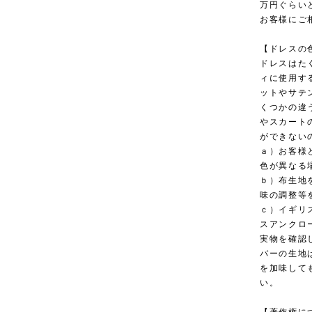
万円ぐらい
お客様にご
【ドレスの
ドレスはた
ィに使用す
ットやサテ
くつかの違
やスカート
ができない
ａ）お客様
色が異なる
ｂ）布生地
味の調整等
ｃ）イギリ
スアンクロ
実物を確認
バーの生地
を加味して
い。