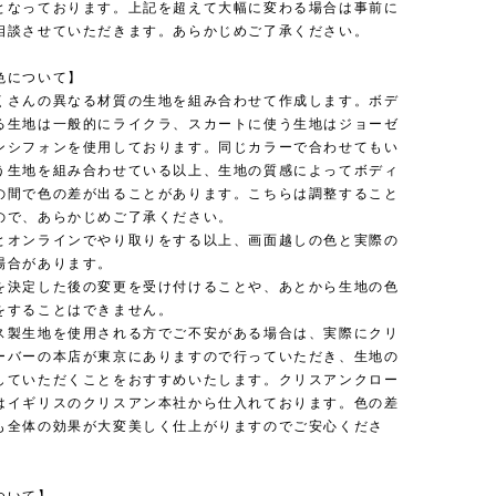
となっております。上記を超えて大幅に変わる場合は事前に
相談させていただきます。あらかじめご了承ください。
色について】
くさんの異なる材質の生地を組み合わせて作成します。ボデ
る生地は一般的にライクラ、スカートに使う生地はジョーゼ
ンシフォンを使用しております。同じカラーで合わせてもい
う生地を組み合わせている以上、生地の質感によってボディ
の間で色の差が出ることがあります。こちらは調整すること
ので、あらかじめご了承ください。
とオンラインでやり取りをする以上、画面越しの色と実際の
場合があります。
を決定した後の変更を受け付けることや、あとから生地の色
をすることはできません。
ス製生地を使用される方でご不安がある場合は、実際にクリ
ーバーの本店が東京にありますので行っていただき、生地の
していただくことをおすすめいたします。クリスアンクロー
はイギリスのクリスアン本社から仕入れております。色の差
も全体の効果が大変美しく仕上がりますのでご安心くださ