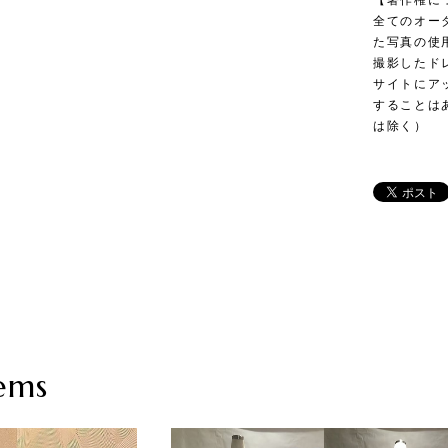
【著作権に
全てのオー
た写真の使用
撮影したド
サイトにア
することは
は除く）
ems