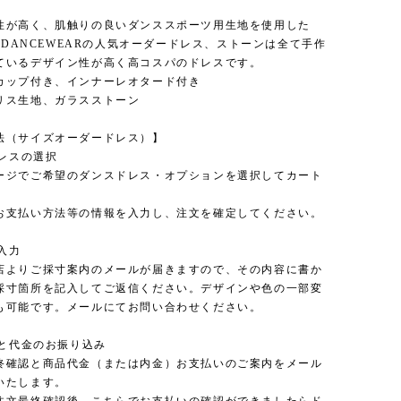
性が高く、肌触りの良いダンススポーツ用生地を使用した
NGDANCEWEARの人気オーダードレス、ストーンは全て手作
ているデザイン性が高く高コスパのドレスです。
カップ付き、インナーレオタード付き
リス生地、ガラスストーン
法（サイズオーダードレス）】
ドレスの選択
ージでご希望のダンスドレス・オプションを選択してカート
、
お支払い方法等の情報を入力し、注文を確定してください。
の入力
店よりご採寸案内のメールが届きますので、その内容に書か
採寸箇所を記入してご返信ください。デザインや色の一部変
も可能です。メールにてお問い合わせください。
認と代金のお振り込み
終確認と商品代金（または内金）お支払いのご案内をメール
いたします。