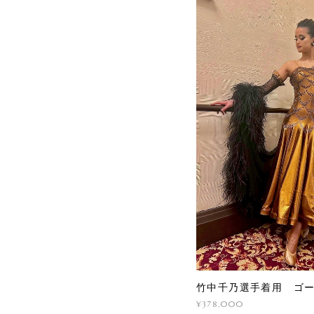
竹中千乃選手着用 ゴ
¥378,000