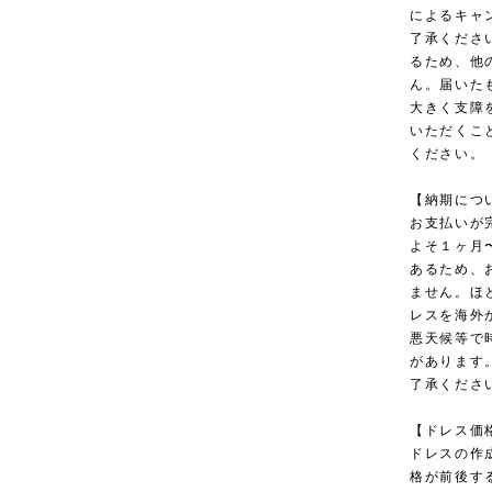
によるキャ
了承くださ
るため、他
ん。届いた
大きく支障
いただくこ
ください。
【納期につ
お支払いが
よそ１ヶ月
あるため、
ません。ほ
レスを海外
悪天候等で
があります
了承くださ
【ドレス価
ドレスの作
格が前後す