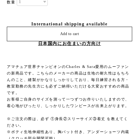
数量
International shipping available
Add to cart
日本国内にお住まいの方向け
アマチュア世界チャンピオンのCharles & Sara愛用のムーファン
の新商品です。こちらのメーカーの商品は生地の耐久性はもちろ
んのこと、縫製がかなりしっかりしており、毎日練習される方・
教室勤務の先生方にも必ずご納得いただける大変おすすめの商品
です。
お客様ご自身のサイズを測って一つずつお作りいたしますので、
着心地がぴったり、しっかりしたワンピースが出来上がります。
※ご注文の際は、必ず ①身長②スリーサイズ③着丈 を教えてく
ださい。
※ボティ生地伸縮性あり、胸パット付き、アンダーショーツ内蔵
（クロッチ部分開閉可能）