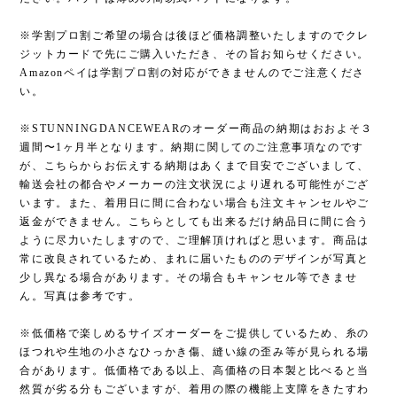
※学割プロ割ご希望の場合は後ほど価格調整いたしますのでクレ
ジットカードで先にご購入いただき、その旨お知らせください。
Amazonペイは学割プロ割の対応ができませんのでご注意くださ
い。
※STUNNINGDANCEWEARのオーダー商品の納期はおおよそ３
週間〜1ヶ月半となります。納期に関してのご注意事項なのです
が、こちらからお伝えする納期はあくまで目安でございまして、
輸送会社の都合やメーカーの注文状況により遅れる可能性がござ
います。また、着用日に間に合わない場合も注文キャンセルやご
返金ができません。こちらとしても出来るだけ納品日に間に合う
ように尽力いたしますので、ご理解頂ければと思います。商品は
常に改良されているため、まれに届いたもののデザインが写真と
少し異なる場合があります。その場合もキャンセル等できませ
ん。写真は参考です。
※低価格で楽しめるサイズオーダーをご提供しているため、糸の
ほつれや生地の小さなひっかき傷、縫い線の歪み等が見られる場
合があります。低価格である以上、高価格の日本製と比べると当
然質が劣る分もございますが、着用の際の機能上支障をきたすわ