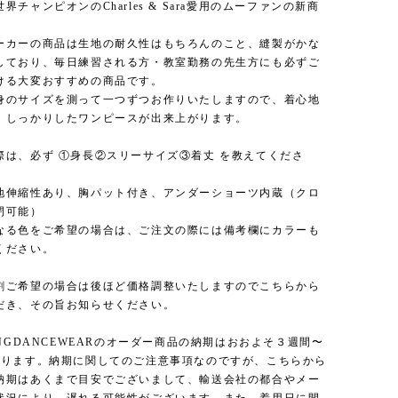
界チャンピオンのCharles & Sara愛用のムーファンの新商
ーカーの商品は生地の耐久性はもちろんのこと、縫製がかな
しており、毎日練習される方・教室勤務の先生方にも必ずご
ける大変おすすめの商品です。
身のサイズを測って一つずつお作りいたしますので、着心地
、しっかりしたワンピースが出来上がります。
際は、必ず ①身長②スリーサイズ③着丈 を教えてくださ
地伸縮性あり、胸パット付き、アンダーショーツ内蔵（クロ
閉可能）
なる色をご希望の場合は、ご注文の際には備考欄にカラーも
ください。
割ご希望の場合は後ほど価格調整いたしますのでこちらから
だき、その旨お知らせください。
INGDANCEWEARのオーダー商品の納期はおおよそ３週間〜
なります。納期に関してのご注意事項なのですが、こちらから
納期はあくまで目安でございまして、輸送会社の都合やメー