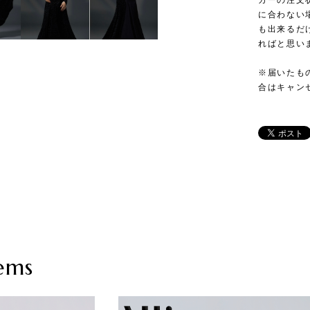
カーの注文
に合わない
も出来るだ
ればと思い
※届いたも
合はキャン
ems