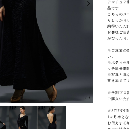
アマチュア世
品です！
こちらのメ
りしっかり
納得いただ
お客様ご自
がぴったり
※ご注文の
い。
※ボティ生
ッチ部分開
※写真と異
書き添えて
※学割プロ
1
/
4
ご購入いた
※STUNN
1ヶ月半と
お伝えする