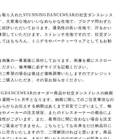
取り入れたSTUNNINGDANCEWEARの社交ダンスレッス
す。大変着心地がいいなめらかな生地で、プロアマ問わずた
に好評いただいております。通気性の良い生地で、汗をかい
練習していただけます。ストレッチ生地ですので、社交ダン
してはもちろん、ミニデモやパーティーウェアとしてもお勧
は画像の一番最後に添付しております。画像を横にスクロー
ください。備考欄に必ずサイズを記載ください。
割ご希望の場合は後ほど価格調整いたしますのでクレジット
にご購入いただき、その旨お知らせください。
INGDANCEWEARのオーダー商品や社交ダンスドレスの納期
３週間〜1ヶ月半となります。納期に関してのご注意事項なの
ちらからお伝えする納期はあくまで目安でございまして、輸
合やメーカーの注文状況、またのドレスオーナーの都合によ
能性がございます。また、着用日に間に合わない場合も注文
やご返金ができません。こちらとしても出来るだけ納品日に
うに尽力いたしますので、ご理解頂ければと思います。商品
されているため、まれに届いたもののデザインが写真と少し