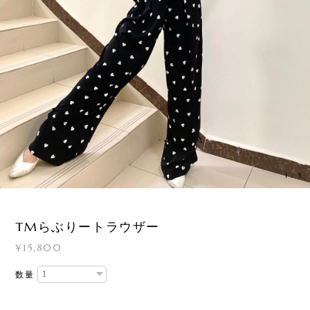
1
/
5
TMらぶりートラウザー
¥15,800
数量