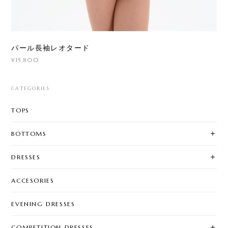
パール長袖レオタード
¥15,800
CATEGORIES
TOPS
BOTTOMS
DRESSES
ACCESORIES
EVENING DRESSES
COMPETITION DRESSES