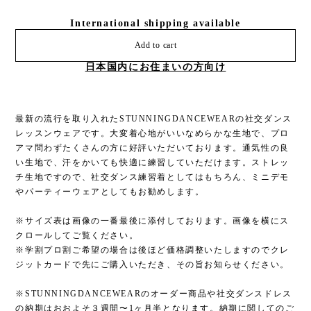
International shipping available
Add to cart
日本国内にお住まいの方向け
最新の流行を取り入れたSTUNNINGDANCEWEARの社交ダンス
レッスンウェアです。大変着心地がいいなめらかな生地で、プロ
アマ問わずたくさんの方に好評いただいております。通気性の良
い生地で、汗をかいても快適に練習していただけます。ストレッ
チ生地ですので、社交ダンス練習着としてはもちろん、ミニデモ
やパーティーウェアとしてもお勧めします。
※サイズ表は画像の一番最後に添付しております。画像を横にス
クロールしてご覧ください。
※学割プロ割ご希望の場合は後ほど価格調整いたしますのでクレ
ジットカードで先にご購入いただき、その旨お知らせください。
※STUNNINGDANCEWEARのオーダー商品や社交ダンスドレス
の納期はおおよそ３週間〜1ヶ月半となります。納期に関してのご