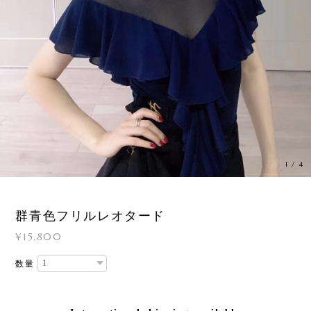
1
/
4
群青色フリルレオタード
¥15,800
数量