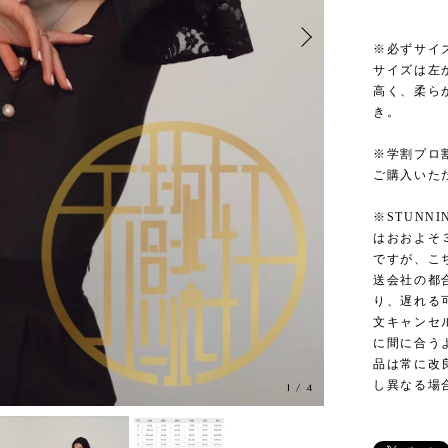
※必ずサイ
サイズは左
高く、柔ら
き。
※学割プロ
ご購入いた
※STUNN
はおおよそ
ですが、こ
送会社の都
り、遅れる
文キャンセ
に間に合う
品は常に改
し異なる場
1
/
4