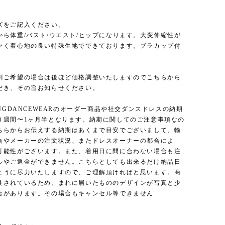
ズをご記入ください。
から体重/バスト/ウエスト/ヒップになります。大変伸縮性が
かく着心地の良い特殊生地でできております。ブラカップ付
割ご希望の場合は後ほど価格調整いたしますのでこちらから
だき、その旨お知らせください。
INGDANCEWEARのオーダー商品や社交ダンスドレスの納期
３週間〜1ヶ月半となります。納期に関してのご注意事項なの
ちらからお伝えする納期はあくまで目安でございまして、輸
合やメーカーの注文状況、またドレスオーナーの都合によ
可能性がございます。また、着用日に間に合わない場合も注
ルやご返金ができません。こちらとしても出来るだけ納品日
ように尽力いたしますので、ご理解頂ければと思います。商
良されているため、まれに届いたもののデザインが写真と少
合があります。その場合もキャンセル等できません