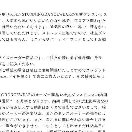
取り入れたSTUNNINGDANCEWEARの社交ダンスレッス
す。大変着心地がいいなめらかな生地で、プロアマ問わずた
に好評いただいております。通気性の良い生地で、汗をかい
練習していただけます。ストレッチ生地ですので、社交ダン
してはもちろん、ミニデモやパーティーウェアとしてもお勧
サイズオーダー商品です。ご注文の際に必ず備考欄に身長、
ズをご記入ください。
割ご希望の場合は後ほど価格調整いたしますのでクレジット
mazonペイを除く）で先にご購入いただき、その旨お知らせ
INGDANCEWEARのオーダー商品や社交ダンスドレスの納期
３週間〜1ヶ月半となります。納期に関してのご注意事項なの
ちらからお伝えする納期はあくまで目安でございまして、輸
合やメーカーの注文状況、またのドレスオーナーの都合によ
能性がございます。また、着用日に間に合わない場合も注文
やご返金ができません。こちらとしても出来るだけ納品日に