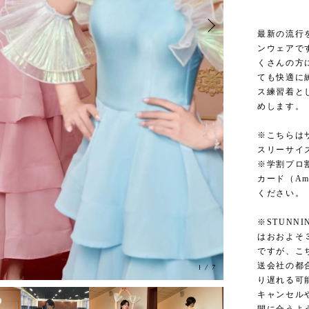
最新の流行を
ンウェアで
くさんの方
ても快適に
ス練習着と
めします。
※こちらは
スリーサイ
※学割プロ
カード（A
ください。
※STUNN
はおおよそ
ですが、こ
送会社の都
1
/
7
り遅れる可
キャンセル