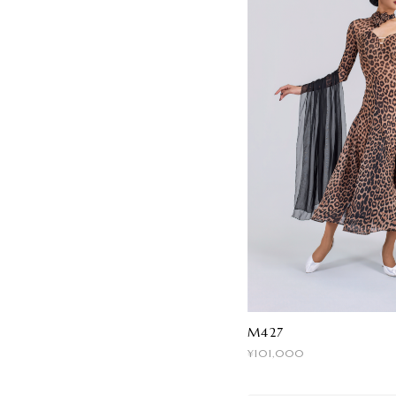
M427
¥101,000