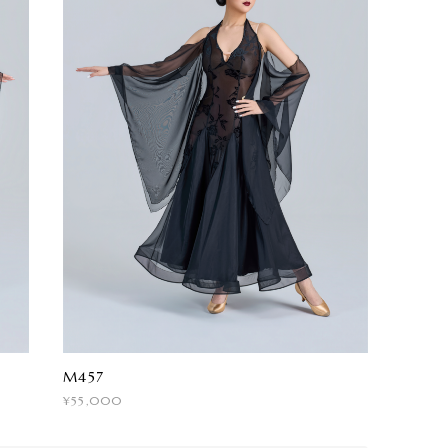
M457
¥55,000