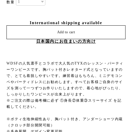
数量
International shipping available
Add to cart
日本国内にお住まいの方向け
WDSFの人気選手とコラボで大人気のTYXのレッスン・パーティ
ーワンピースです。胸パット付きレオタード式となっていますの
で、とても着脱しやすいです。練習着はもちろん、ミニデモコン
ペやパーティドレスにお勧めします。すべてお客様ご自身のサイ
ズを測って一つずつお作りいたしますので、着心地がぴったり、
しっかりしたワンピースが出来上がります。
※ご注文の際は備考欄に必ず ①身長②体重③スリーサイズ を記
載してください。
※ボティ生地伸縮性あり、胸パット付き、アンダーショーツ内蔵
（クロッチ部分開閉可能）
※多色展開。デザイン変更可能。