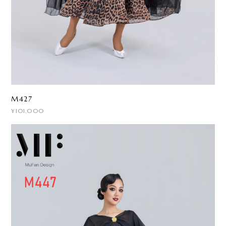
M427
¥101,000