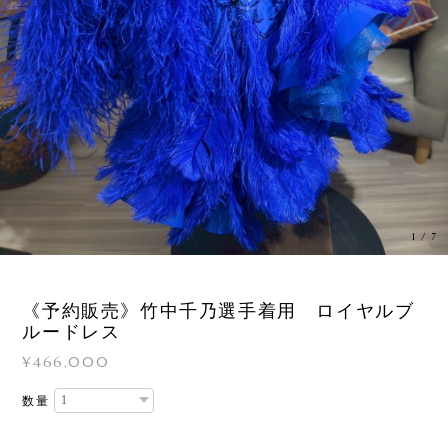
1
/
7
《予約販売》竹中千乃選手着用 ロイヤルブ
ルードレス
¥466,000
数量