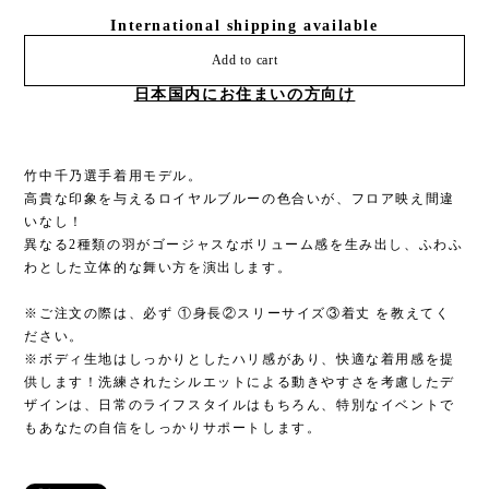
International shipping available
Add to cart
日本国内にお住まいの方向け
竹中千乃選手着用モデル。
高貴な印象を与えるロイヤルブルーの色合いが、フロア映え間違
いなし！
異なる2種類の羽がゴージャスなボリューム感を生み出し、ふわふ
わとした立体的な舞い方を演出します。
※ご注文の際は、必ず ①身長②スリーサイズ③着丈 を教えてく
ださい。
※ボディ生地はしっかりとしたハリ感があり、快適な着用感を提
供します！洗練されたシルエットによる動きやすさを考慮したデ
ザインは、日常のライフスタイルはもちろん、特別なイベントで
もあなたの自信をしっかりサポートします。