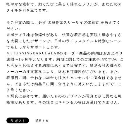
軽やかな素材で、動くたびに美しく揺れるフリルが、あなたのス
タイルを引き立てます。
※ご注文の際は、必ず ①身長②スリーサイズ③着丈 を教えてく
ださい。
※ボディ生地は伸縮性があり、快適な着用感を実現！動きやすさ
を大切にしたデザインで、日常のライフスタイルや特別なシーン
でもしっかりサポートします。
※STUNNINGDANCEWEARのオーダー商品の納期はおおよそ３
週間〜1ヶ月半となります。納期に関してのご注意事項ですが、こ
ちらからお伝えする納期はあくまで目安です。輸送会社の都合や
メーカーの注文状況により、遅れる可能性がございます。また、
着用日に間に合わない場合も注文キャンセルやご返金はできませ
ん。できるだけ納品日に間に合うように努力いたしますので、ご
了承ください。
※写真は参考です。届いたもののデザインが写真と少し異なる可
能性があります。その場合はキャンセル等はお受けできません。
通報する