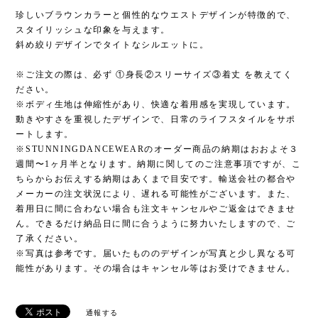
珍しいブラウンカラーと個性的なウエストデザインが特徴的で、
スタイリッシュな印象を与えます。
斜め絞りデザインでタイトなシルエットに。
※ご注文の際は、必ず ①身長②スリーサイズ③着丈 を教えてく
ださい。
※ボディ生地は伸縮性があり、快適な着用感を実現しています。
動きやすさを重視したデザインで、日常のライフスタイルをサポ
ートします。
※STUNNINGDANCEWEARのオーダー商品の納期はおおよそ３
週間〜1ヶ月半となります。納期に関してのご注意事項ですが、こ
ちらからお伝えする納期はあくまで目安です。輸送会社の都合や
メーカーの注文状況により、遅れる可能性がございます。また、
着用日に間に合わない場合も注文キャンセルやご返金はできませ
ん。できるだけ納品日に間に合うように努力いたしますので、ご
了承ください。
※写真は参考です。届いたもののデザインが写真と少し異なる可
能性があります。その場合はキャンセル等はお受けできません。
通報する