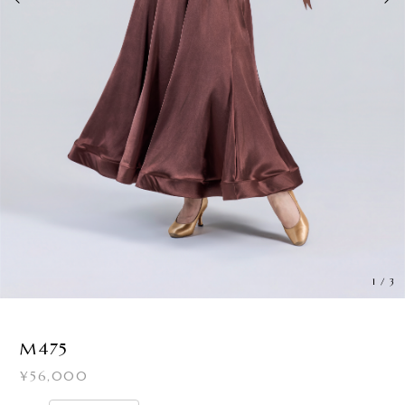
1
/
3
M475
¥56,000