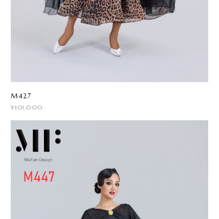
M427
¥101,000