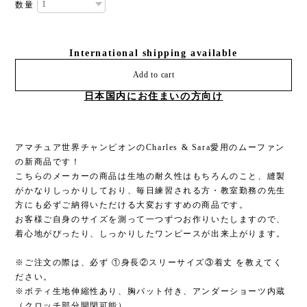
数量
International shipping available
Add to cart
日本国内にお住まいの方向け
アマチュア世界チャンピオンのCharles & Sara愛用のムーファン
の新商品です！
こちらのメーカーの商品は生地の耐久性はもちろんのこと、縫製
がかなりしっかりしており、毎日練習される方・教室勤務の先生
方にも必ずご納得いただける大変おすすめの商品です。
お客様ご自身のサイズを測って一つずつお作りいたしますので、
着心地がぴったり、しっかりしたワンピースが出来上がります。
※ご注文の際は、必ず ①身長②スリーサイズ③着丈 を教えてく
ださい。
※ボティ生地伸縮性あり、胸パット付き、アンダーショーツ内蔵
（クロッチ部分開閉可能）