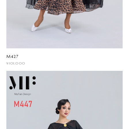
M427
¥101,000