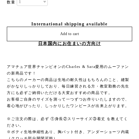
数量
International shipping available
Add to cart
日本国内にお住まいの方向け
アマチュア世界チャンピオンのCharles & Sara愛用のムーファン
の新商品です！
こちらのメーカーの商品は生地の耐久性はもちろんのこと、縫製
がかなりしっかりしており、毎日練習される方・教室勤務の先生
方にも必ずご納得いただける大変おすすめの商品です。
お客様ご自身のサイズを測って一つずつお作りいたしますので、
着心地がぴったり、しっかりしたワンピースが出来上がります。
※ご注文の際は、必ず ①身長②スリーサイズ③着丈 を教えてく
ださい。
※ボティ生地伸縮性あり、胸パット付き、アンダーショーツ内蔵
（クロッチ部分開閉可能）