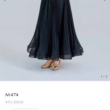
1
/
3
M474
¥53,000