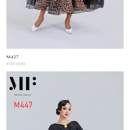
M427
¥101,000