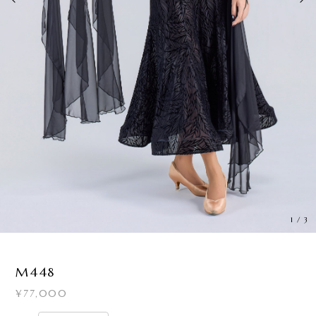
1
/
3
M448
¥77,000