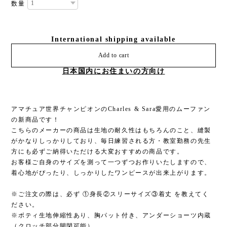
数量
International shipping available
Add to cart
日本国内にお住まいの方向け
アマチュア世界チャンピオンのCharles & Sara愛用のムーファン
の新商品です！
こちらのメーカーの商品は生地の耐久性はもちろんのこと、縫製
がかなりしっかりしており、毎日練習される方・教室勤務の先生
方にも必ずご納得いただける大変おすすめの商品です。
お客様ご自身のサイズを測って一つずつお作りいたしますので、
着心地がぴったり、しっかりしたワンピースが出来上がります。
※ご注文の際は、必ず ①身長②スリーサイズ③着丈 を教えてく
ださい。
※ボティ生地伸縮性あり、胸パット付き、アンダーショーツ内蔵
（クロッチ部分開閉可能）