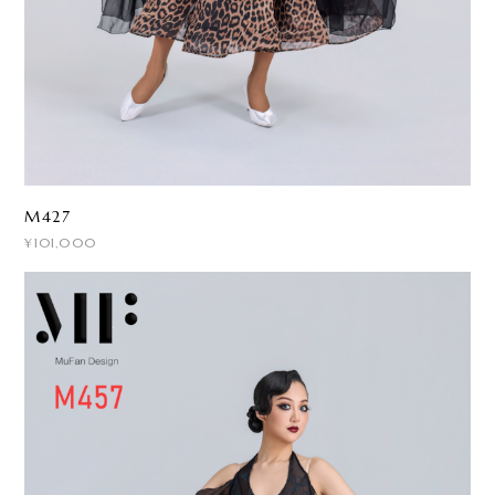
M427
¥101,000