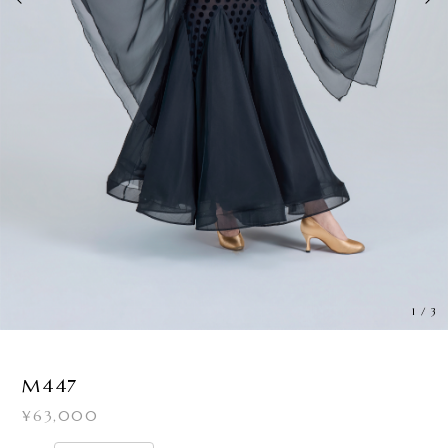
1
/
3
M447
¥63,000