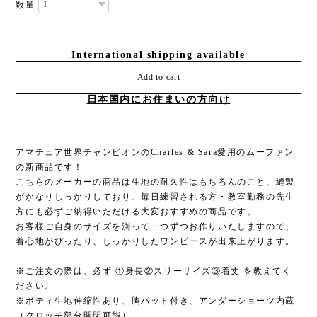
数量
International shipping available
Add to cart
日本国内にお住まいの方向け
アマチュア世界チャンピオンのCharles & Sara愛用のムーファン
の新商品です！
こちらのメーカーの商品は生地の耐久性はもちろんのこと、縫製
がかなりしっかりしており、毎日練習される方・教室勤務の先生
方にも必ずご納得いただける大変おすすめの商品です。
お客様ご自身のサイズを測って一つずつお作りいたしますので、
着心地がぴったり、しっかりしたワンピースが出来上がります。
※ご注文の際は、必ず ①身長②スリーサイズ③着丈 を教えてく
ださい。
※ボティ生地伸縮性あり、胸パット付き、アンダーショーツ内蔵
（クロッチ部分開閉可能）