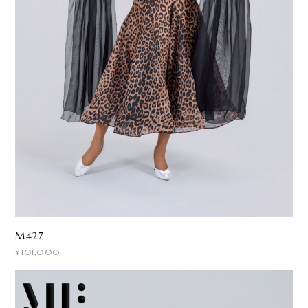
M427
¥101,000