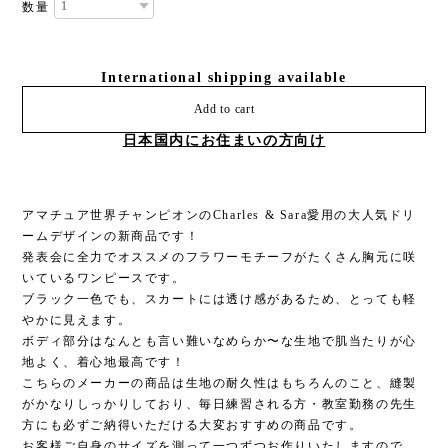
数量
International shipping available
Add to cart
日本国内にお住まいの方向け
アマチュア世界チャンピオンのCharles & Sara愛用の大人気ドリ
ームデザインの新商品です！
発表会に全力でオススメのフラワーモチーフがたくさん胸元に咲
いているワンピースです。
ブラック一色でも、スカートには透け感があるため、とっても軽
やかに見えます。
ボディ部分はなんとも言い難いなめらか〜な生地で肌当たりが心
地よく、着心地最高です！
こちらのメーカーの商品は生地の耐久性はもちろんのこと、縫製
がかなりしっかりしており、毎日練習される方・教室勤務の先生
方にも必ずご納得いただける大変おすすめの商品です。
お客様ご自身のサイズを測って一つずつお作りいたしますので、