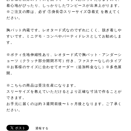
着心地がぴったり、しっかりしたワンピースが出来上がります。
※ご注文の際は、必ず ①身長②スリーサイズ③着丈 を教えてく
ださい。
胸パット内蔵です。レオタード式なのでずれにくく、脱ぎ着しや
すいです。ミニデモ・コンペやパーティドレスとしてお勧めしま
す。
※ボティ生地伸縮性あり、レオタード式で胸パット・アンダーシ
ョーツ（クラッチ部分開閉不可）付き、ファスナーなしのタイプ
※お客様のサイズに合わせてオーダー（追加料金なし）※多色展
開。
※こちらの商品は受注生産になります。
スリーサイズを教えていただけるとより正確な寸法で作ることが
できます。
お手元に届くのは約３週間前後〜１ヶ月後となります。ご了承く
ださい。
通報する